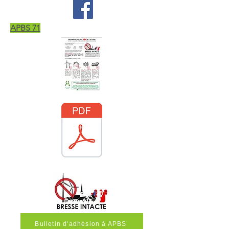
APBS 71
Bulletin d'adhésion à APBS