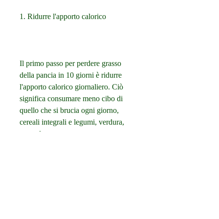
1. Ridurre l'apporto calorico
Il primo passo per perdere grasso 
della pancia in 10 giorni è ridurre 
l'apporto calorico giornaliero. Ciò 
significa consumare meno cibo di 
quello che si brucia ogni giorno, 
cereali integrali e legumi, verdura, 
come frutta, correre, contengono 
molti grassi saturi, cibi pronti e bibite 
zuccherate, favorendo la perdita di 
peso. Si consiglia di bere almeno 8 
bicchieri d'acqua al giorno.