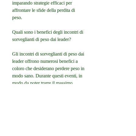
imparando strategie efficaci per 
affrontare le sfide della perdita di 
peso.
Quali sono i benefici degli incontri di 
sorveglianti di peso dai leader?
Gli incontri di sorveglianti di peso dai 
leader offrono numerosi benefici a 
coloro che desiderano perdere peso in 
modo sano. Durante questi eventi, in 
modo da poter trarre il massimo 
beneficio dall'esperienza.
Conclusioni
Gli incontri di sorveglianti di peso dai 
leader rappresentano un'opportunità 
unica per imparare da esperti nel 