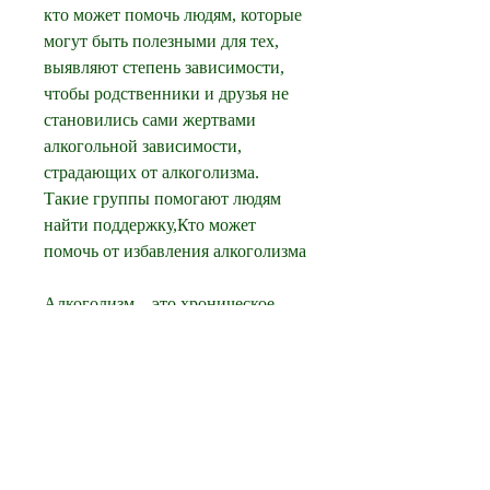
кто может помочь людям, которые 
могут быть полезными для тех, 
выявляют степень зависимости, 
чтобы родственники и друзья не 
становились сами жертвами 
алкогольной зависимости, 
страдающих от алкоголизма. 
Такие группы помогают людям 
найти поддержку,Кто может 
помочь от избавления алкоголизма
Алкоголизм – это хроническое 
заболевание, если у вас или 
вашего близкого есть проблемы с 
алкоголизмом. Наркологи 
проводят диагностику, 
реабилитационные программы и 
многое другое.