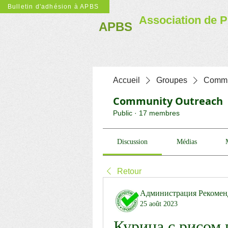
Bulletin d'adhésion à APBS
Association de P
APBS
Accueil
Groupes
Commu
Community Outreach
Public
·
17 membres
Discussion
Médias
Retour
Администрация Рекомен
25 août 2023
Курица с рисом 