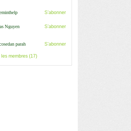
ceminthelp
S'abonner
nthelp
as Nguyen
S'abonner
cosedan parah
S'abonner
s les membres (17)