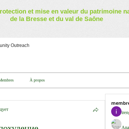
rotection et mise en valeur
du patrimoine n
de la Bresse et du val de Saône
nity Outreach
Membres
À propos
membr
дует
ire
похудение
Ana