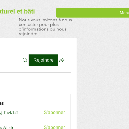
aturel
et bâti
Men
Nous vous invitons à nous
contacter pour plus
d'informations ou nous
rejoindre.
Rejoindre
es
ng Tuek121
S'abonner
s Altab
S'abonner