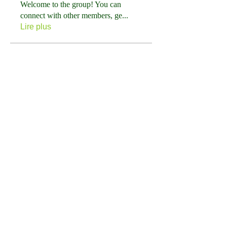
Welcome to the group! You can
connect with other members, ge
...
Lire plus
membres
ireng Tuek121
S'abonner
Anas Altab
S'abonner
priceminthelp
S'abonner
priceminthelp
Lucas Nguyen
S'abonner
marcosedan parah
S'abonner
Voir tous les membres (17)