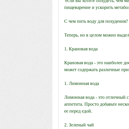
 если вы хотите похудеть, чем минеральная вода. Она может помочь улучшить 
пищеварение и ускорить метабо
С чем пить воду для похудения?
Теперь, но в целом можно выде
1. Крановая вода
Крановая вода - это наиболее д
может содержать различные прим
1. Лимонная вода
Лимонная вода - это отличный с
аппетита. Просто добавьте неско
ее перед едой.
2. Зеленый чай