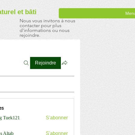
aturel
et bâti
Men
Nous vous invitons à nous
contacter pour plus
d'informations ou nous
rejoindre.
Rejoindre
es
ng Tuek121
S'abonner
s Altab
S'abonner