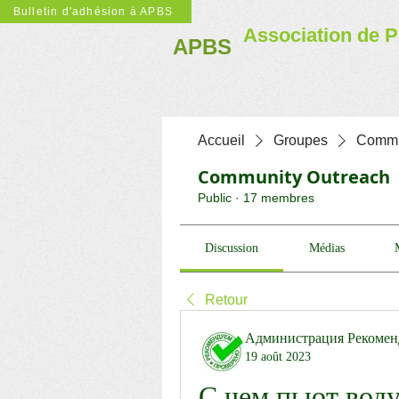
Bulletin d'adhésion à APBS
Association de P
APBS
Accueil
Groupes
Commu
Community Outreach
Public
·
17 membres
Discussion
Médias
Retour
Администрация Рекомен
19 août 2023
С чем пьют воду