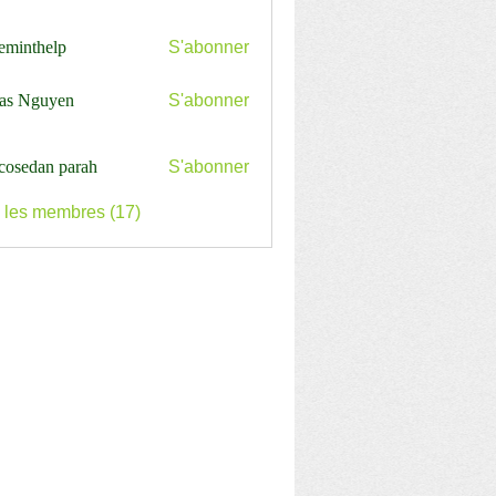
ceminthelp
S'abonner
nthelp
as Nguyen
S'abonner
cosedan parah
S'abonner
s les membres (17)