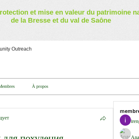
rotection et mise en valeur
du patrimoine n
de la Bresse et du val de Saône
nity Outreach
Membres
À propos
membr
дует
ire
 для похудения
Ana