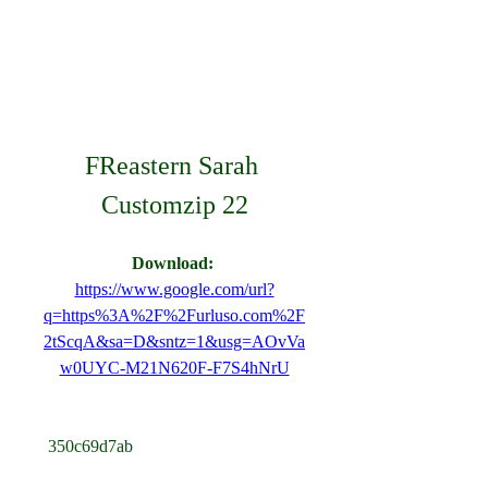
FReastern Sarah 
Customzip 22
Download: 
https://www.google.com/url?
q=https%3A%2F%2Furluso.com%2F
2tScqA&sa=D&sntz=1&usg=AOvVa
w0UYC-M21N620F-F7S4hNrU
 350c69d7ab