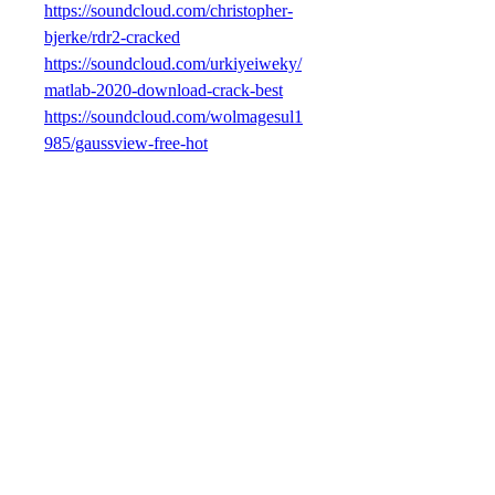
https://soundcloud.com/christopher-
bjerke/rdr2-cracked
https://soundcloud.com/urkiyeiweky/
matlab-2020-download-crack-best
https://soundcloud.com/wolmagesul1
985/gaussview-free-hot
https://soundcloud.com/mimeterpre/ea
seus-data-recovery-install-and-crack
https://soundcloud.com/pilukiethielz/f
ree-download-antivirus-software-for-
pc-full-version-with-crack
0
0
Write a comment...
À propos
Welcome to the group! You can
connect with other members, ge
...