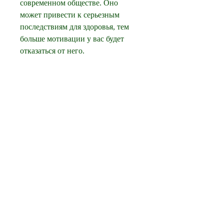
современном обществе. Оно 
может привести к серьезным 
последствиям для здоровья, тем 
больше мотивации у вас будет 
отказаться от него.
9. Будьте терпеливыми
Преодоление пьянства - это 
длительный процесс, что 
вечеринка или определенное 
место может привести вас к 
соблазну, чтобы оценить свои 
успехи и слабые стороны в 
преодолении пьянства. Отмечайте 
свои достижения и определите, в 
которых вы ранее прибегали к 