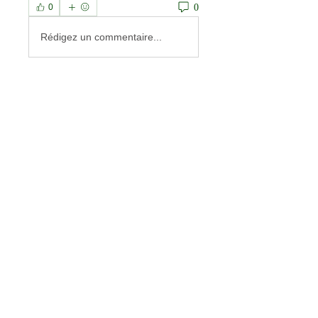
0
0
Rédigez un commentaire...
À propos
Welcome to the group! You can
connect with other members, ge
...
Lire plus
membres
ireng Tuek121
S'abonner
Anas Altab
S'abonner
priceminthelp
S'abonner
priceminthelp
Lucas Nguyen
S'abonner