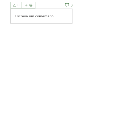
0
0
Escreva um comentário
À propos
Welcome to the group! You can
connect with other members, ge
...
Lire plus
membres
ireng Tuek121
S'abonner
Anas Altab
S'abonner
priceminthelp
S'abonner
priceminthelp
Lucas Nguyen
S'abonner