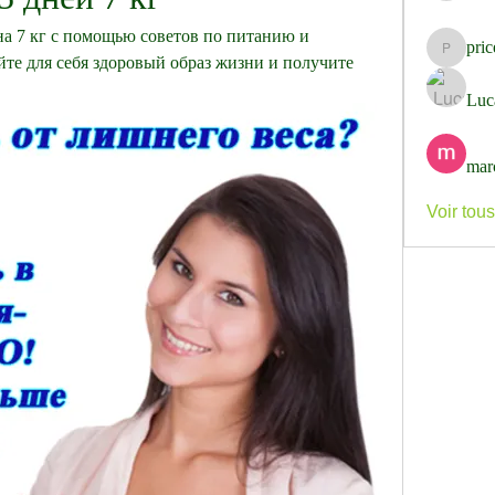
 на 7 кг с помощью советов по питанию и 
pri
pricemi
е для себя здоровый образ жизни и получите 
Luc
mar
Voir tou