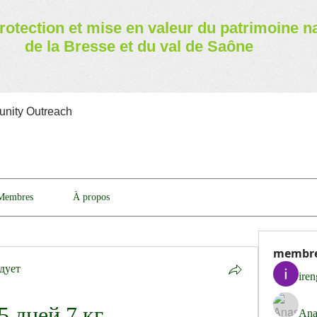
rotection et mise en valeur
du patrimoine n
de la Bresse et du val de Saône
nity Outreach
Membres
À propos
membr
дует
ire
5 дней 7 кг
Ana