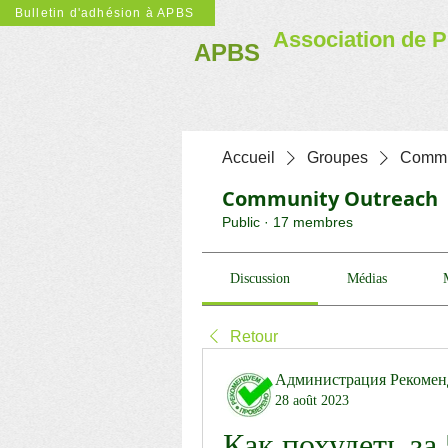
Bulletin d'adhésion à APBS
Association de P
APBS
Accueil
Groupes
Commu
Community Outreach
Public
·
17 membres
Discussion
Médias
Retour
Администрация Рекомен
28 août 2023
Как похудеть за 