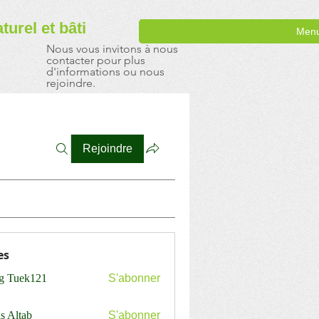
aturel
et bâti
Men
Nous vous invitons à nous
contacter pour plus
d'informations ou nous
rejoindre.
Rejoindre
es
ng Tuek121
S'abonner
s Altab
S'abonner