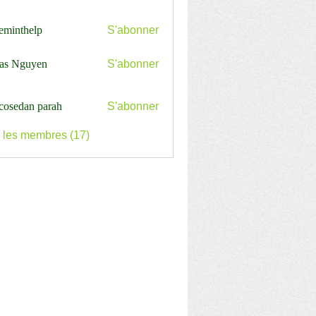
ceminthelp
S'abonner
nthelp
as Nguyen
S'abonner
cosedan parah
S'abonner
s les membres (17)