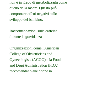
non è in grado di metabolizzarla come 
quello della madre. Questo può 
comportare effetti negativi sullo 
sviluppo del bambino.
Raccomandazioni sulla caffeina 
durante la gravidanza
Organizzazioni come l'American 
College of Obstetricians and 
Gynecologists (ACOG) e la Food 
and Drug Administration (FDA) 
raccomandano alle donne in 
gravidanza di limitare il consumo di 
caffeina. La quantità massima di 
caffeina consigliata è di 200 
milligrammi al giorno, incluso 
l'estratto di caffè verde. Non ci sono 
prove sufficienti per determinare la 