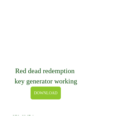
Red dead redemption 
key generator working
DOWNLOAD
 350c69d7ab