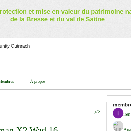
rotection et mise en valeur
du patrimoine n
de la Bresse et du val de Saône
nity Outreach
Membres
À propos
membr
ire
man X2 Wad 16
Ana