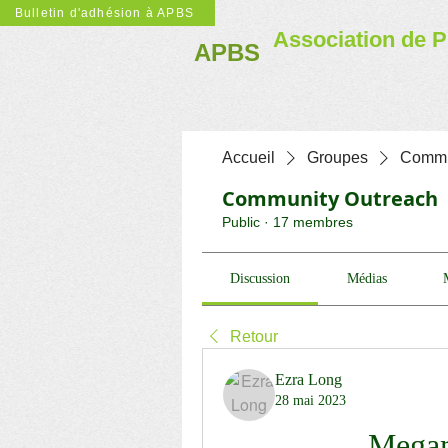
Bulletin d'adhésion à APBS
Association de P
APBS
Accueil
Groupes
Commu
Community Outreach
Public
·
17 membres
Discussion
Médias
Retour
Ezra Long
28 mai 2023
Mega