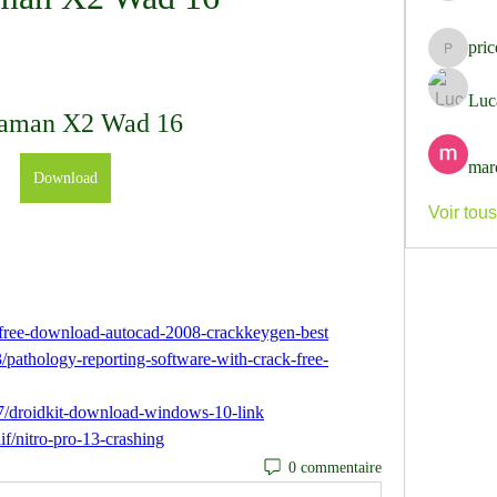
pri
pricemi
Luc
aman X2 Wad 16
mar
Download
Voir tou
/free-download-autocad-2008-crackkeygen-best
3/pathology-reporting-software-with-crack-free-
87/droidkit-download-windows-10-link
if/nitro-pro-13-crashing
0 commentaire