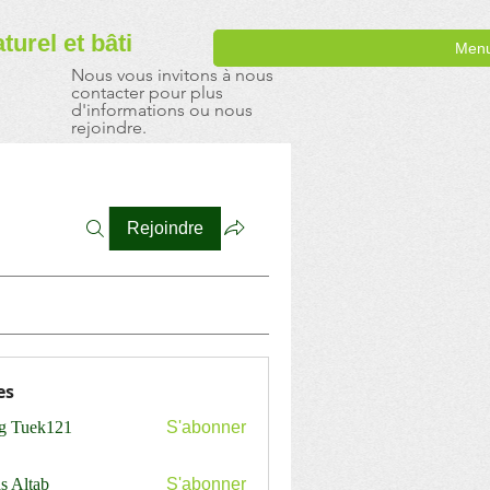
aturel
et bâti
Men
Nous vous invitons à nous
contacter pour plus
d'informations ou nous
rejoindre.
Rejoindre
es
ng Tuek121
S'abonner
s Altab
S'abonner