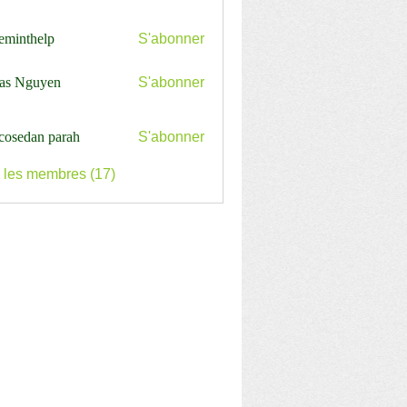
ceminthelp
S'abonner
nthelp
as Nguyen
S'abonner
cosedan parah
S'abonner
s les membres (17)