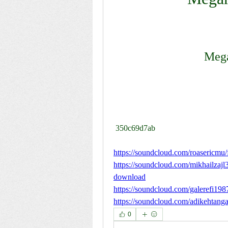
Meg
 350c69d7ab
https://soundcloud.com/roasericmu
https://soundcloud.com/mikhailzajl
download
https://soundcloud.com/galerefi19
https://soundcloud.com/adikehtanga
0