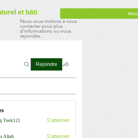
aturel
et bâti
Men
Nous vous invitons à nous
contacter pour plus
d'informations ou nous
rejoindre.
Rejoindre
es
ng Tuek121
S'abonner
s Altab
S'abonner