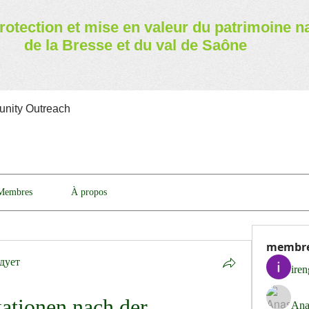
rotection et mise en valeur
du patrimoine n
de la Bresse et du val de Saône
nity Outreach
Membres
À propos
membr
дует
ire
tionen nach der 
Ana