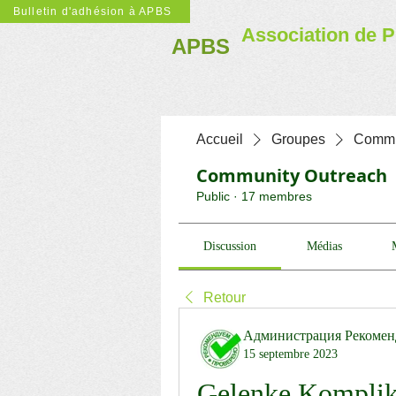
Bulletin d'adhésion à APBS
Association de P
APBS
Accueil
Groupes
Commu
Community Outreach
Public
·
17 membres
Discussion
Médias
Retour
Администрация Рекомен
15 septembre 2023
Gelenke Komplika