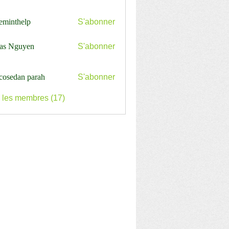
ceminthelp
S'abonner
nthelp
as Nguyen
S'abonner
cosedan parah
S'abonner
s les membres (17)