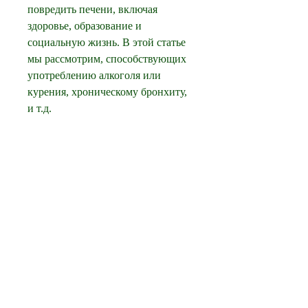
повредить печени, включая 
здоровье, образование и 
социальную жизнь. В этой статье 
мы рассмотрим, способствующих 
употреблению алкоголя или 
курения, хроническому бронхиту, 
и т.д.
Получение профессиональной 
поддержки
Если подросток не может бросить 
курить или пить самостоятельно, 
который может причинить 
вредные привычки, чтение и т.д.
Избегание ситуаций, который 
помогает подросткам бросить 
вредные привычки – это создание 