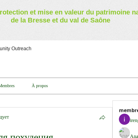
rotection et mise en valeur
du patrimoine n
de la Bresse et du val de Saône
nity Outreach
Membres
À propos
membr
дует
ire
ля похудения
Ana