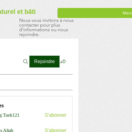
aturel
et bâti
Men
Nous vous invitons à nous
contacter pour plus
d'informations ou nous
rejoindre.
Rejoindre
es
ng Tuek121
S'abonner
s Altab
S'abonner