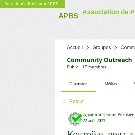
Bulletin d'adhésion à APBS
Association de P
APBS
Accueil
Groupes
Commu
Community Outreach
Public
·
17 membres
Discussion
Médias
Retour
Администрация Рекомен
22 août 2023
Коктейль вода д