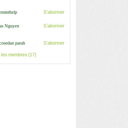
ceminthelp
S'abonner
nthelp
as Nguyen
S'abonner
cosedan parah
S'abonner
s les membres (17)