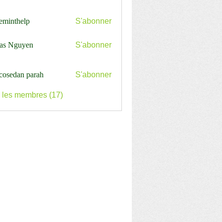
ceminthelp
S'abonner
nthelp
as Nguyen
S'abonner
cosedan parah
S'abonner
s les membres (17)