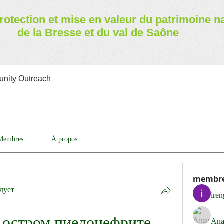
rotection et mise en valeur
du patrimoine n
de la Bresse et du val de Saône
nity Outreach
Membres
À propos
membr
дует
ire
 остром пиелонефрите
Ana