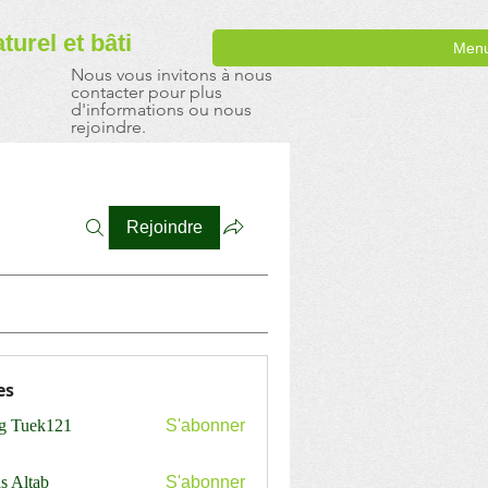
aturel
et bâti
Men
Nous vous invitons à nous
contacter pour plus
d'informations ou nous
rejoindre.
Rejoindre
es
ng Tuek121
S'abonner
s Altab
S'abonner