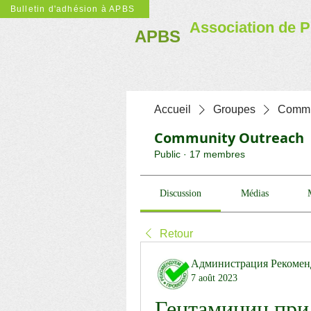
Bulletin d'adhésion à APBS
Association de P
APBS
Accueil
Groupes
Commu
Community Outreach
Public
·
17 membres
Discussion
Médias
Retour
Администрация Рекомен
7 août 2023
Гентамицин при