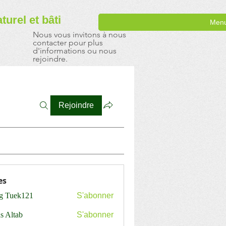
aturel
et bâti
Men
Nous vous invitons à nous
contacter pour plus
d'informations ou nous
rejoindre.
Rejoindre
es
ng Tuek121
S'abonner
s Altab
S'abonner