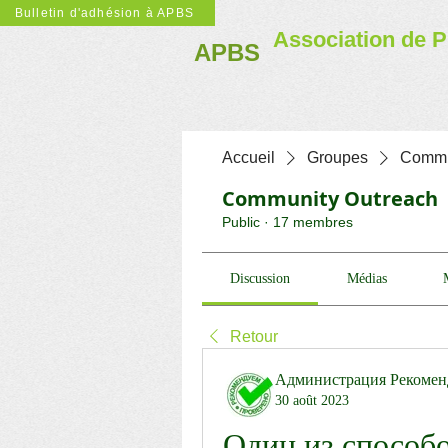
Bulletin d'adhésion à APBS
Association de P
APBS
Accueil
Groupes
Commu
Community Outreach
Public
·
17 membres
Discussion
Médias
Retour
Администрация Рекомен
30 août 2023
Один из способо