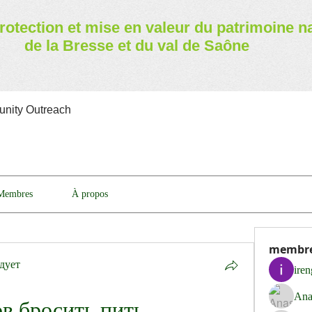
rotection et mise en valeur
du patrimoine n
de la Bresse et du val de Saône
nity Outreach
Membres
À propos
membr
дует
ire
Ana
в бросить пить