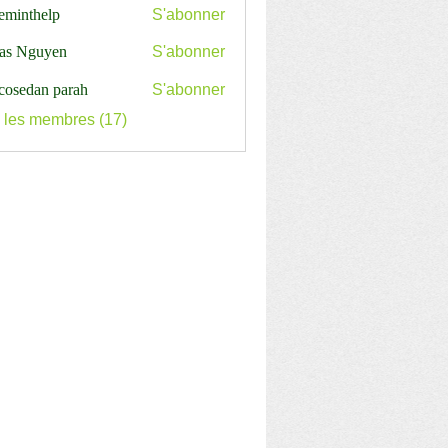
ceminthelp
S'abonner
nthelp
as Nguyen
S'abonner
cosedan parah
S'abonner
s les membres (17)