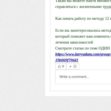
Также вы можете найти множеств
справляться с жизненными труд
Как начать работу по методу 12
Если вы заинтересовались методо
который поможет вам изменить 
лечения зависимостей 
Смотрите статьи по теме ОД
https://www.larryadam.com/group/
19b069f796d1
0
Write a comment...