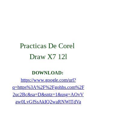
Practicas De Corel 
Draw X7 12l
DOWNLOAD: 
https://www.google.com/url?
q=https%3A%2F%2Fgohhs.com%2F
2uc2Bc&sa=D&sntz=1&usg=AOvV
aw0LvGfSsAkIQ2waRNWlTdVa