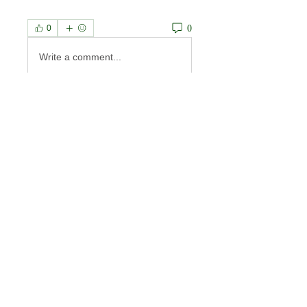
0
0
Write a comment...
À propos
Welcome to the group! You can
connect with other members, ge
...
Lire plus
membres
Anas Altab
S'abonner
priceminthelp
S'abonner
priceminthelp
Kai Mitchell
S'abonner