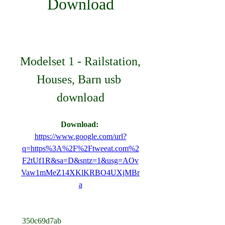
Download
Modelset 1 - Railstation, 
Houses, Barn usb 
download
Download: 
https://www.google.com/url?
q=https%3A%2F%2Ftweeat.com%2
F2tUf1R&sa=D&sntz=1&usg=AOv
Vaw1mMeZ14XKlKRBO4UXjMBr
a
 350c69d7ab