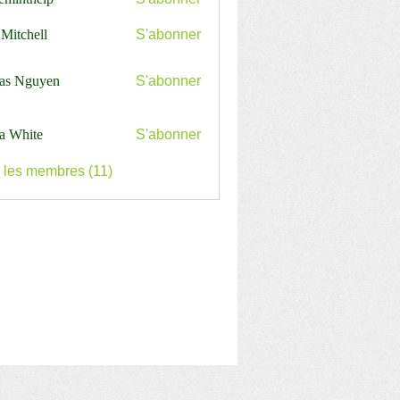
nthelp
 Mitchell
S'abonner
as Nguyen
S'abonner
a White
S'abonner
s les membres (11)