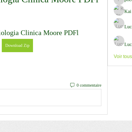
pricemi
Kai
Luc
iologia Clinica Moore PDFl
Luc
Download Zip
Voir tou
0 commentaire