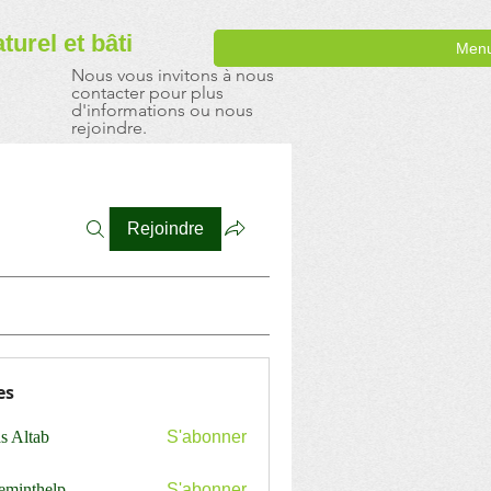
aturel
et bâti
Men
Nous vous invitons à nous
contacter pour plus
d'informations ou nous
rejoindre.
Rejoindre
es
s Altab
S'abonner
ceminthelp
S'abonner