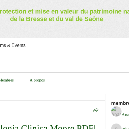
rotection et mise en valeur
du patrimoine n
de la Bresse et du val de Saône
ams & Events
Membres
À propos
membr
Ana
logia Clinica Moore PDFl
pri