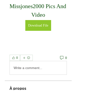
Missjones2000 Pics And 
Video
Download File
0
0
Write a comment...
À propos
Welcome to the group! You can
connect with other members, ge
...
Lire plus