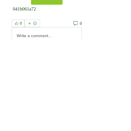
 041b061a72
0
0
Write a comment...
À propos
Welcome to the group! You can
connect with other members, ge
...
Lire plus
membres
Anas Altab
S'abonner
priceminthelp
S'abonner
priceminthelp