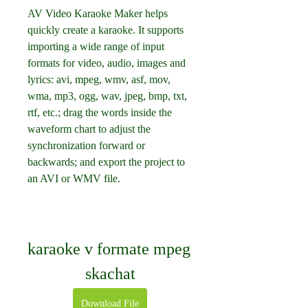
AV Video Karaoke Maker helps 
quickly create a karaoke. It supports 
importing a wide range of input 
formats for video, audio, images and 
lyrics: avi, mpeg, wmv, asf, mov, 
wma, mp3, ogg, wav, jpeg, bmp, txt, 
rtf, etc.; drag the words inside the 
waveform chart to adjust the 
synchronization forward or 
backwards; and export the project to 
an AVI or WMV file.
karaoke v formate mpeg 
skachat
Download File