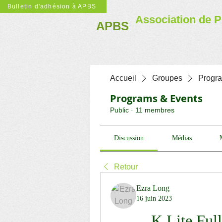
Bulletin d'adhésion à APBS
Association de P
APBS
Accueil
Groupes
Progr
Programs & Events
Public
·
11 membres
Discussion
Médias
Retour
Ezra Long
16 juin 2023
K Lite Fu