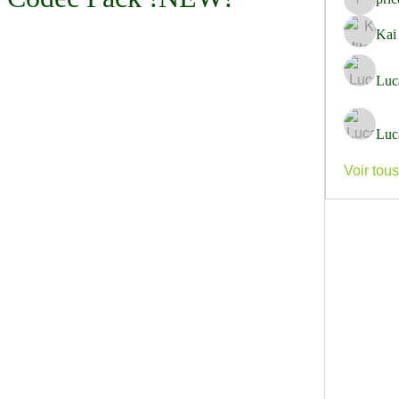
pricemi
Kai
Luc
Luc
Voir tou