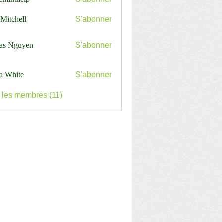
nthelp
 Mitchell
S'abonner
as Nguyen
S'abonner
a White
S'abonner
s les membres (11)