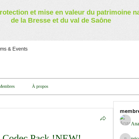
rotection et mise en valeur
du patrimoine n
de la Bresse et du val de Saône
ams & Events
Membres
À propos
membr
Ana
ll Codec Pack !NEW!
pri