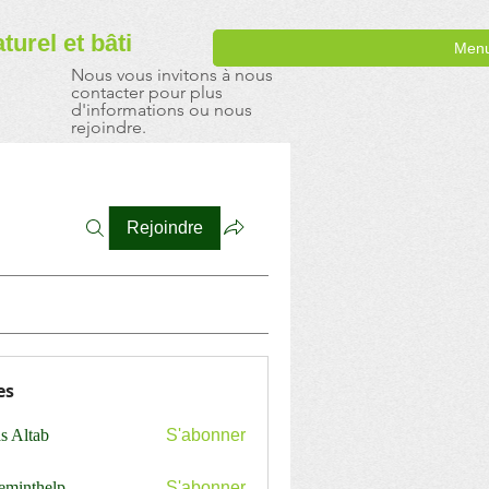
aturel
et bâti
Men
Nous vous invitons à nous
contacter pour plus
d'informations ou nous
rejoindre.
Rejoindre
es
s Altab
S'abonner
ceminthelp
S'abonner