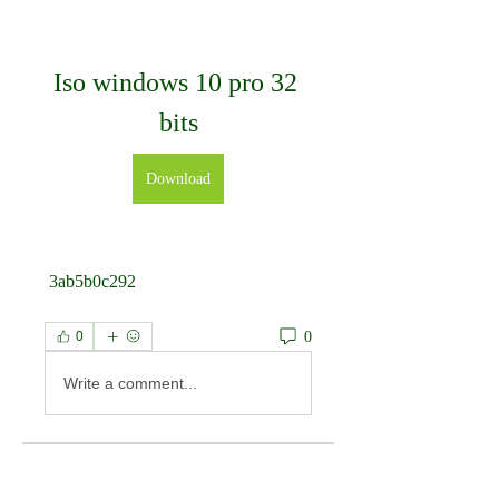
Iso windows 10 pro 32 
bits
Download
 3ab5b0c292
0
0
Write a comment...
À propos