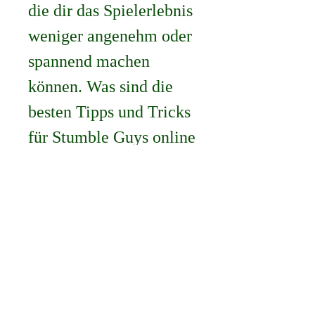
die dir das Spielerlebnis 
weniger angenehm oder 
spannend machen 
können. Was sind die 
besten Tipps und Tricks 
für Stumble Guys online 
spielen ohne download?
 Stumble Guys online spielen ohne 
download ist ein lustiges und 
spannendes Spiel, das aber auch 
einige Herausforderungen und 
Schwierigkeiten mit sich bringt. 