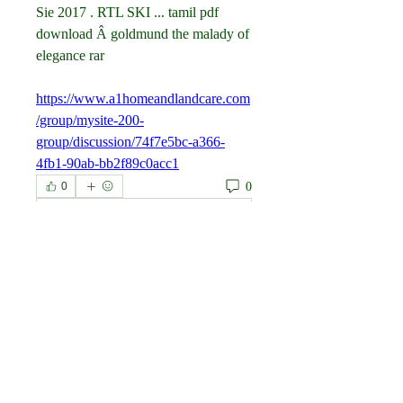
Sie 2017 . RTL SKI ... tamil pdf 
download Â goldmund the malady of 
elegance rar 
https://www.a1homeandlandcare.com
/group/mysite-200-
group/discussion/74f7e5bc-a366-
4fb1-90ab-bb2f89c0acc1
0
0
Write a comment...
À propos
Welcome to the group! You can
connect with other members, ge
...
Lire plus